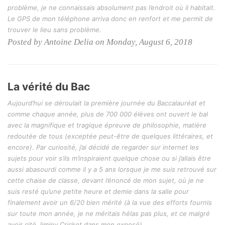
problème, je ne connaissais absolument pas l’endroit où il habitait.
Le GPS de mon téléphone arriva donc en renfort et me permit de
trouver le lieu sans problème.
Posted by Antoine Delia on Monday, August 6, 2018
La vérité du Bac
Aujourd’hui se déroulait la première journée du Baccalauréat et
comme chaque année, plus de 700 000 élèves ont ouvert le bal
avec la magnifique et tragique épreuve de philosophie, matière
redoutée de tous (exceptée peut-être de quelques littéraires, et
encore). Par curiosité, j’ai décidé de regarder sur internet les
sujets pour voir s’ils m’inspiraient quelque chose ou si j’allais être
aussi abasourdi comme il y a 5 ans lorsque je me suis retrouvé sur
cette chaise de classe, devant l’énoncé de mon sujet, où je ne
suis resté qu’une petite heure et demie dans la salle pour
finalement avoir un 6/20 bien mérité (à la vue des efforts fournis
sur toute mon année, je ne méritais hélas pas plus, et ce malgré
avoir cité Jiminy Cricket dans mon exposé).