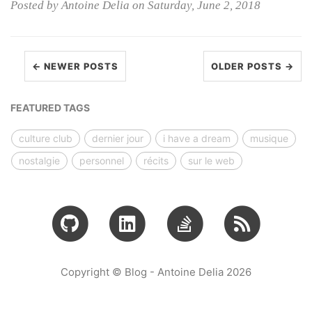
Posted by Antoine Delia on Saturday, June 2, 2018
← NEWER POSTS
OLDER POSTS →
FEATURED TAGS
culture club
dernier jour
i have a dream
musique
nostalgie
personnel
récits
sur le web
Copyright © Blog - Antoine Delia 2026