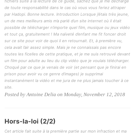
fichiers suite à la lecture de ce guide, sachez que je me décharge
de toute responsabilité dans le cas où vous vous feriez attraper
par Hadopi. Bonne lecture. Introduction Lorsque j’étais très jeune,
un de mes meilleurs amis m’a parlé d’un site internet où il était
possible de télécharger n’importe quel film, musique ou jeux vidéo
et tout ça, gratuitement ! Ma naïveté d’enfant me fit foncer droit
sur ce site pour voir de quoi il en retournait. Et, à première vu,
cela avait l’air assez simple. Mais je ne connaissais pas encore
toutes les ficelles de cette pratique, et je me suis retrouvé devant
un film pour adulte au lieu du clip vidéo que je voulais télécharger.
Choqué par ce que je venais de voir (et pensant que je finirai en
prison pour avoir vu ce genre d’images) je supprimai
instantanément la vidéo et me jura de ne plus jamais toucher à ce
site.
Posted by Antoine Delia on Monday, November 12, 2018
Hors-la-loi (2/2)
Cet article fait suite à la première partie sur mon infraction et ma