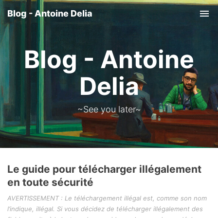
Blog - Antoine Delia
Tog
nav
Blog - Antoine
Delia
~See you later~
Le guide pour télécharger illégalement
en toute sécurité
AVERTISSEMENT : Le téléchargement illégal est, comme son nom
l’indique, illégal. Si vous décidez de télécharger illégalement des