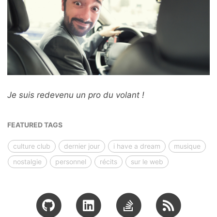
Je suis redevenu un pro du volant !
FEATURED TAGS
culture club
dernier jour
i have a dream
musique
nostalgie
personnel
récits
sur le web