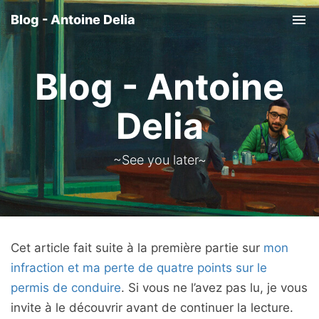
Blog - Antoine Delia
Tog
nav
Blog - Antoine
Delia
~See you later~
Cet article fait suite à la première partie sur
mon
infraction et ma perte de quatre points sur le
permis de conduire
. Si vous ne l’avez pas lu, je vous
invite à le découvrir avant de continuer la lecture.