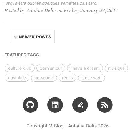
jusqu’à être oubliés quelques semaines plus tard.
Posted by Antoine Delia on Friday, January 27, 2017
← NEWER POSTS
FEATURED TAGS
culture club
dernier jour
i have a dream
musique
nostalgie
personnel
récits
sur le web
Copyright © Blog - Antoine Delia 2026