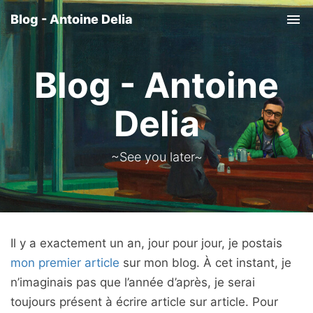
Blog - Antoine Delia
Tog
nav
Blog - Antoine
Delia
~See you later~
Il y a exactement un an, jour pour jour, je postais
mon premier article
sur mon blog. À cet instant, je
n’imaginais pas que l’année d’après, je serai
toujours présent à écrire article sur article. Pour