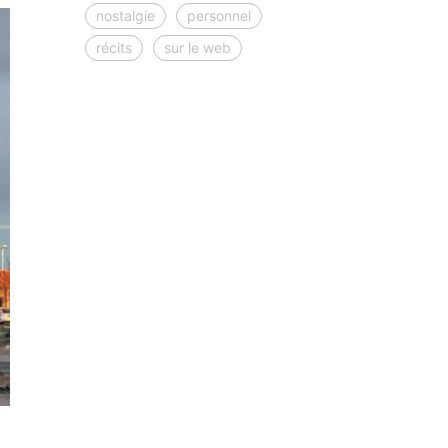
nostalgie
personnel
récits
sur le web