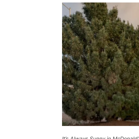
It’s Always Sunny in McDonald’