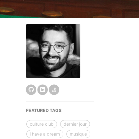
FEATURED TAGS
culture club
dernier jour
i have a dream
musique