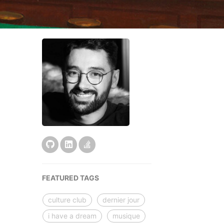
FEATURED TAGS
culture club
dernier jour
i have a dream
musique