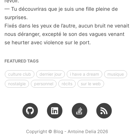
revoir.
— Tu découvriras que je suis une fille pleine de
surprises.
Fixés dans les yeux de l’autre, aucun bruit ne venait
nous déranger, excepté le son des vagues venant
se heurter avec violence sur le port.
FEATURED TAGS
culture club
dernier jour
i have a dream
musique
nostalgie
personnel
récits
sur le web
Copyright © Blog - Antoine Delia 2026