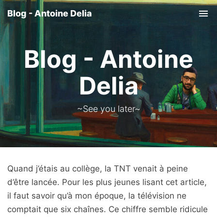
Blog - Antoine Delia
Tog
nav
Blog - Antoine
Delia
~See you later~
Quand j’étais au collège, la TNT venait à peine
d’être lancée. Pour les plus jeunes lisant cet article,
il faut savoir qu’à mon époque, la télévision ne
comptait que six chaînes. Ce chiffre semble ridicule