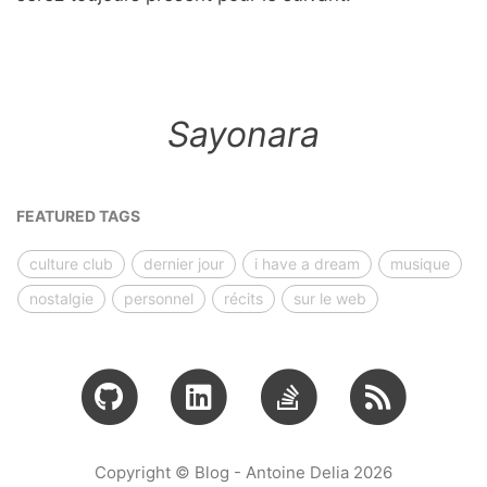
Sayonara
FEATURED TAGS
culture club
dernier jour
i have a dream
musique
nostalgie
personnel
récits
sur le web
Copyright © Blog - Antoine Delia 2026