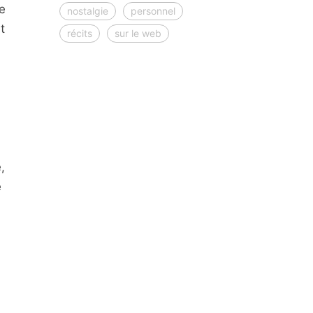
e
nostalgie
personnel
t
récits
sur le web
,
e