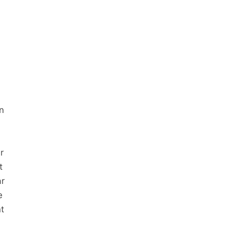
n
r
t
ar
e
t