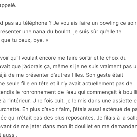
appelé.
 pas au téléphone ? Je voulais faire un bowling ce soir
présenter une nana du boulot, je suis sûr qu’elle te
s que tu peux, bye. »
oir qu’il voulait encore me faire sortir et le choix du
avait que j’adorais ça, même si je ne suis vraiment pas u
déjà de me présenter d’autres filles. Son geste était
e seule fille en tête et il n’y avait actuellement pas de
endis le ronronnement de l’eau qui commençait à bouilli
à l’intérieur. Une fois cuit, je le mis dans une assiette e
urchette. En plus d’avoir faim, j’étais aussi exténué de p
e qui n’était pas des plus reposantes. Je filais à la sall
avant de me jeter dans mon lit douillet en me demandan
t aussi.