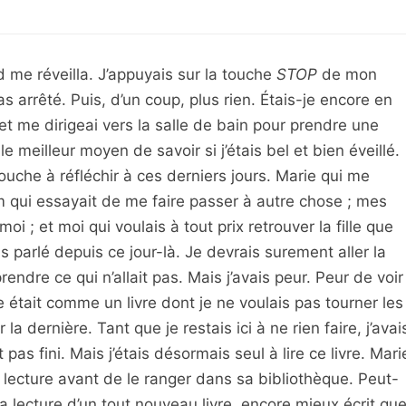
d me réveilla. J’appuyais sur la touche
STOP
de mon
pas arrêté. Puis, d’un coup, plus rien. Étais-je encore en
t et me dirigeai vers la salle de bain pour prendre une
 meilleur moyen de savoir si j’étais bel et bien éveillé.
uche à réfléchir à ces derniers jours. Marie qui me
am qui essayait de me faire passer à autre chose ; mes
oi ; et moi qui voulais à tout prix retrouver la fille que
s parlé depuis ce jour-là. Je devrais surement aller la
rendre ce qui n’allait pas. Mais j’avais peur. Peur de voir
re était comme un livre dont je ne voulais pas tourner les
a dernière. Tant que je restais ici à ne rien faire, j’avai
pas fini. Mais j’étais désormais seul à lire ce livre. Mari
lecture avant de le ranger dans sa bibliothèque. Peut-
 lecture d’un tout nouveau livre, encore mieux écrit qu