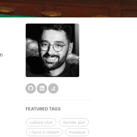
on
-
FEATURED TAGS
culture club
dernier jour
i have a dream
musique