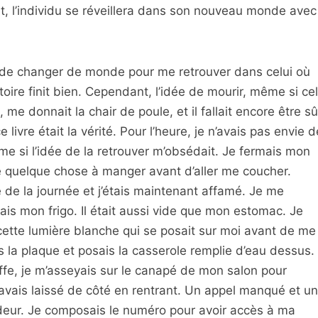
ait, l’individu se réveillera dans son nouveau monde avec
 de changer de monde pour me retrouver dans celui où
oire finit bien. Cependant, l’idée de mourir, même si ce
 me donnait la chair de poule, et il fallait encore être sû
 livre était la vérité. Pour l’heure, je n’avais pas envie d
me si l’idée de la retrouver m’obsédait. Je fermais mon
ire quelque chose à manger avant d’aller me coucher.
lé de la journée et j’étais maintenant affamé. Je me
rais mon frigo. Il était aussi vide que mon estomac. Je
 cette lumière blanche qui se posait sur moi avant de me
is la plaque et posais la casserole remplie d’eau dessus.
ffe, je m’asseyais sur le canapé de mon salon pour
avais laissé de côté en rentrant. Un appel manqué et un
eur. Je composais le numéro pour avoir accès à ma