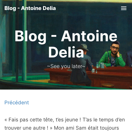
Blog - Antoine Delia
Tog
nav
Blog - Antoine
Delia
~See you later~
Précédent
« Fais pas cette tête, t’es jeune ! T’as le temps d’en
trouver une autre ! » Mon ami Sam était toujours