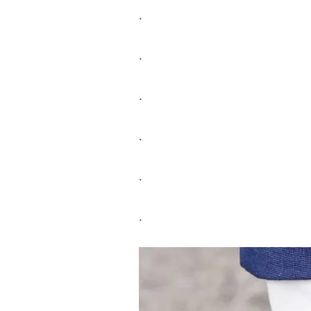
.
.
.
.
.
.