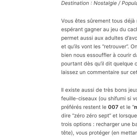
Destination : Nostalgie / Popul
Vous êtes sûrement tous déjà 
espérant gagner au jeu du cache
permet aussi aux adultes d’avo
et qu’ils vont les “retrouver”. 
bien nous essouffler à courir
pourtant dès qu’il dit quelque 
laissez un commentaire sur cet a
Il existe aussi de très bons jeu
feuille-ciseaux (ou shifumi si 
préférés restent le
007
et le “
m
dire “zéro zéro sept” et lorsqu
trois options : recharger une b
tête), vous protéger (en metta