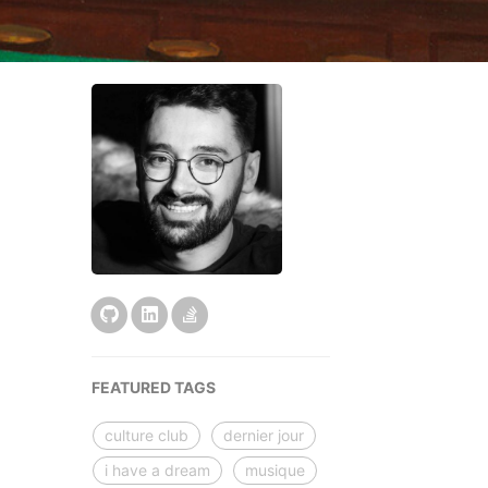
FEATURED TAGS
culture club
dernier jour
i have a dream
musique